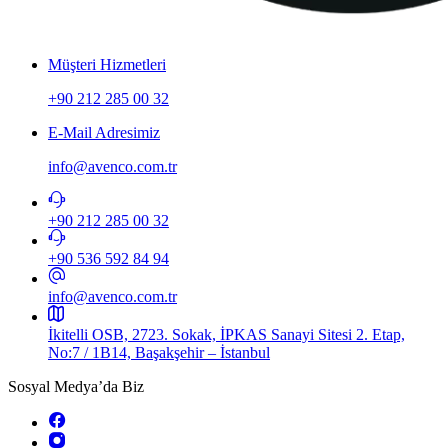
Müşteri Hizmetleri
+90 212 285 00 32
E-Mail Adresimiz
info@avenco.com.tr
+90 212 285 00 32
+90 536 592 84 94​
info@avenco.com.tr
İkitelli OSB, 2723. Sokak, İPKAS Sanayi Sitesi 2. Etap,
No:7 / 1B14, Başakşehir – İstanbul
Sosyal Medya’da Biz