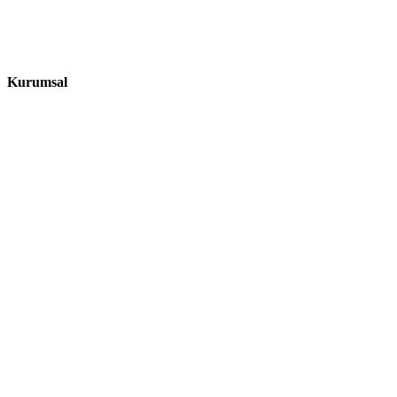
Kurumsal
Ü